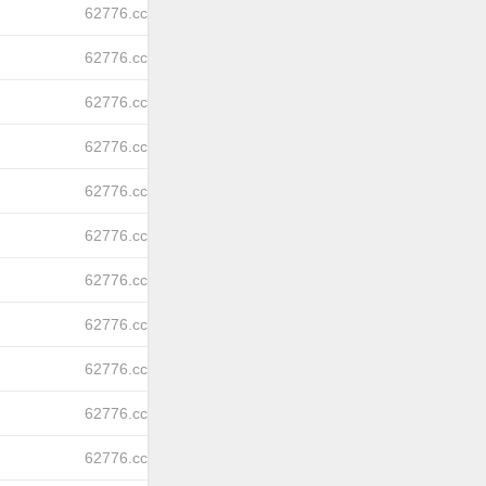
62776.cc
62776.cc
62776.cc
62776.cc
62776.cc
62776.cc
62776.cc
62776.cc
62776.cc
62776.cc
62776.cc