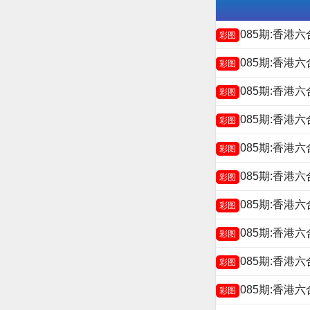
085期:香港
彩图
085期:香港
彩图
085期:香港
彩图
085期:香港
彩图
085期:香港
彩图
085期:香港
彩图
085期:香港
彩图
085期:香港
彩图
085期:香港
彩图
085期:香港
彩图