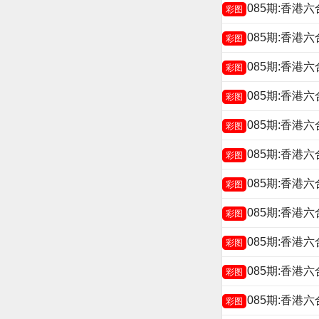
085期:香港
彩图
085期:香港
彩图
085期:香港
彩图
085期:香港
彩图
085期:香港
彩图
085期:香港
彩图
085期:香港
彩图
085期:香港
彩图
085期:香港
彩图
085期:香港
彩图
085期:香港
彩图