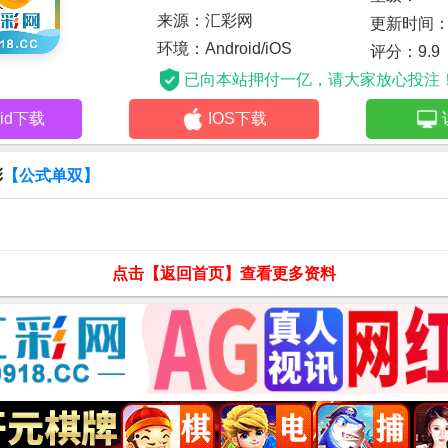
来源：汇彩网
更新时间：20
环境：Android/iOS
评分：9.9
已向本站押付一亿，请大家放心投注
oid下载
IOS下载
彩
【公式单双】
点击【返回首页】查看更多资料