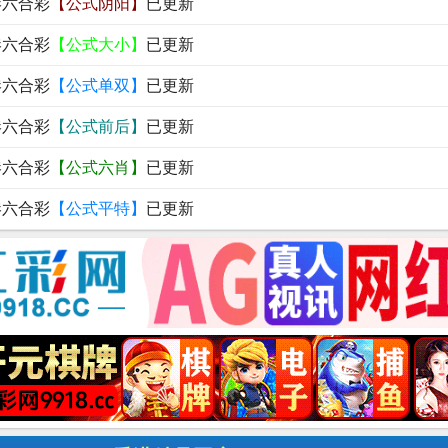
港六合彩
【公式阴阳】
已更新
港六合彩
【公式大小】
已更新
港六合彩
【公式单双】
已更新
港六合彩
【公式前后】
已更新
港六合彩
【公式六肖】
已更新
港六合彩
【公式平特】
已更新