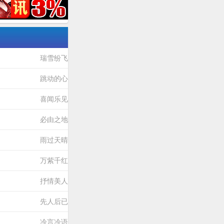
瑞雪纷飞
跳动的心
喜闻乐见
必由之地
雨过天晴
万紫千红
抒情美人
先人后已
冷言冷语