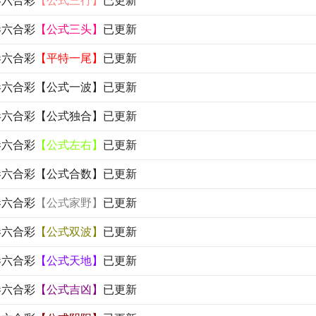
港六合彩
【公式三行】
已更新
港六合彩
【公式三头】
已更新
港六合彩
【平特一尾】
已更新
香港六合彩【公式一波】已更新
香港六合彩【公式独合】已更新
港六合彩
【公式左右】
已更新
香港六合彩【公式合数】已更新
港六合彩
【公式家野】
已更新
港六合彩
【公式双波】
已更新
港六合彩
【公式天地】
已更新
港六合彩
【公式吉凶】
已更新