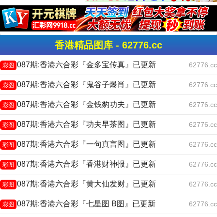
香港精品图库 - 62776.cc
087期:香港六合彩『金多宝传真』已更新
62776.cc
彩图
087期:香港六合彩『鬼谷子爆肖』已更新
62776.cc
彩图
087期:香港六合彩『金钱豹功夫』已更新
62776.cc
彩图
087期:香港六合彩『功夫早茶图』已更新
62776.cc
彩图
087期:香港六合彩『一句真言图』已更新
62776.cc
彩图
087期:香港六合彩『香港财神报』已更新
62776.cc
彩图
087期:香港六合彩『黄大仙发财』已更新
62776.cc
彩图
087期:香港六合彩『七星图 B图』已更新
62776.cc
彩图