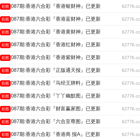
087期:香港六合彩『香港银财神』已更新
62776.cc
彩图
087期:香港六合彩『香港蓝财神』已更新
62776.cc
彩图
087期:香港六合彩『香港黄财神』已更新
62776.cc
彩图
087期:香港六合彩『香港红财神』已更新
62776.cc
彩图
087期:香港六合彩『香港紫财神』已更新
62776.cc
彩图
087期:香港六合彩『正版通天报』已更新
62776.cc
彩图
087期:香港六合彩『马经王牌料』已更新
62776.cc
彩图
087期:香港六合彩『丫丫幽默图』已更新
62776.cc
彩图
087期:香港六合彩『财富赢家图』已更新
62776.cc
彩图
087期:香港六合彩『六合至尊图』已更新
62776.cc
彩图
087期:香港六合彩『香港商 报A』已更新
62776.cc
彩图