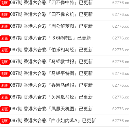
087期:香港六合彩『四不像中特』已更新
62776.cc
彩图
087期:香港六合彩『四不像玄机』已更新
62776.cc
彩图
087期:香港六合彩『周公解梦图』已更新
62776.cc
彩图
087期:香港六合彩『 3 6码特围』已更新
62776.cc
彩图
087期:香港六合彩『伯乐相马经』已更新
62776.cc
彩图
087期:香港六合彩『马经救世报』已更新
62776.cc
彩图
087期:香港六合彩『马经平特图』已更新
62776.cc
彩图
087期:香港六合彩『香港马经报』已更新
62776.cc
彩图
087期:香港六合彩『另凤凰马经』已更新
62776.cc
彩图
087期:香港六合彩『凤凰天机图』已更新
62776.cc
彩图
087期:香港六合彩『白小姐内幕A』已更新
62776.cc
彩图