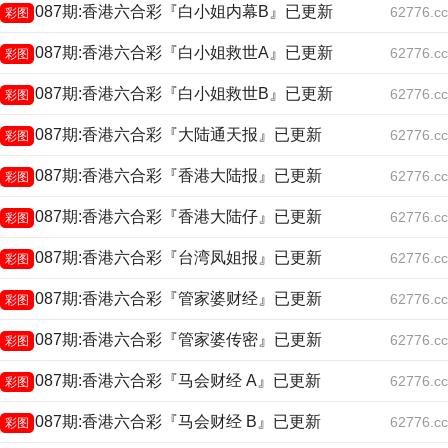
087期:香港六合彩『白小姐内幕B』已更新
62776.cc
彩图
087期:香港六合彩『白小姐救世A』已更新
62776.cc
彩图
087期:香港六合彩『白小姐救世B』已更新
62776.cc
彩图
087期:香港六合彩『大陆通天报』已更新
62776.cc
彩图
087期:香港六合彩『香港大陆报』已更新
62776.cc
彩图
087期:香港六合彩『香港大陆仔』已更新
62776.cc
彩图
087期:香港六合彩『台湾凤姐报』已更新
62776.cc
彩图
087期:香港六合彩『管家婆财经』已更新
62776.cc
彩图
087期:香港六合彩『管家婆传密』已更新
62776.cc
彩图
087期:香港六合彩『马会财经 A』已更新
62776.cc
彩图
087期:香港六合彩『马会财经 B』已更新
62776.cc
彩图