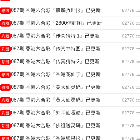
087期:香港六合彩『麒麟救世报』已更新
62776.cc
彩图
087期:香港六合彩『2800信封图』已更新
62776.cc
彩图
087期:香港六合彩『传真猜特 1』已更新
62776.cc
彩图
087期:香港六合彩『传真中特图』已更新
62776.cc
彩图
087期:香港六合彩『传真猜特 2』已更新
62776.cc
彩图
087期:香港六合彩『香港花仙子』已更新
62776.cc
彩图
087期:香港六合彩『黄大仙灵码』已更新
62776.cc
彩图
087期:香港六合彩『黄大仙灵码』已更新
62776.cc
彩图
087期:香港六合彩『刘半仙哑谜』已更新
62776.cc
彩图
087期:香港六合彩『佛祖送灵码』已更新
62776.cc
彩图
087期:香港六合彩『香港频果报』已更新
62776.cc
彩图