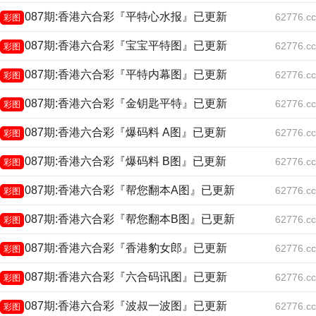
087期:香港六合彩『平特心水报』已更新
62776.cc
彩图
087期:香港六合彩『宝宝平特图』已更新
62776.cc
彩图
087期:香港六合彩『平特内幕图』已更新
62776.cc
彩图
087期:香港六合彩『金钥匙平特』已更新
62776.cc
彩图
087期:香港六合彩『爆码料 A图』已更新
62776.cc
彩图
087期:香港六合彩『爆码料 B图』已更新
62776.cc
彩图
087期:香港六合彩『帮您翻本A图』已更新
62776.cc
彩图
087期:香港六合彩『帮您翻本B图』已更新
62776.cc
彩图
087期:香港六合彩『香港豹女郎』已更新
62776.cc
彩图
087期:香港六合彩『六合码讯图』已更新
62776.cc
彩图
087期:香港六合彩『波叔一波图』已更新
62776.cc
彩图