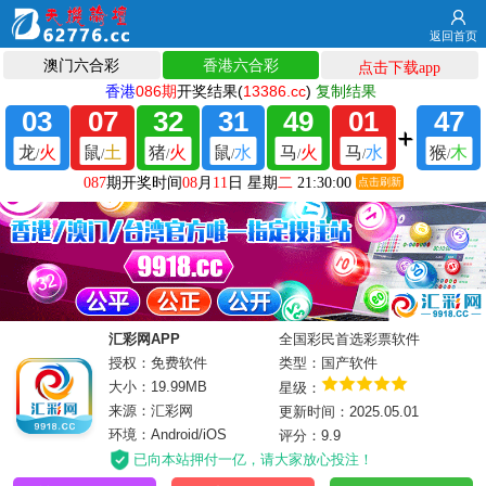
返回首页
汇彩网APP
全国彩民首选彩票软件
授权：免费软件
类型：国产软件
大小：19.99MB
星级：
来源：汇彩网
更新时间：2025.05.01
环境：Android/iOS
评分：9.9
已向本站押付一亿，请大家放心投注！