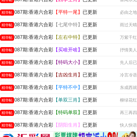
087期:香港六合彩
【平特一尾】
已更新
必由之地
精华帖
087期:香港六合彩
【七尾中特】
已更新
雨过天晴
精华帖
087期:香港六合彩
【左右中特】
已更新
万紫千红
精华帖
087期:香港六合彩
【买啥开啥】
已更新
抒情美人
精华帖
087期:香港六合彩
【特码大小】
已更新
先人后已
精华帖
087期:香港六合彩
【吉凶生肖】
已更新
冷言冷语
精华帖
087期:香港六合彩
【平特不中】
已更新
东成西就
精华帖
087期:香港六合彩
【单双三肖】
已更新
柳绿花红
精华帖
087期:香港六合彩
【特码单双】
已更新
再三再四
精华帖
087期:香港六合彩
【阴阳生肖】
已更新
快人快语
精华帖