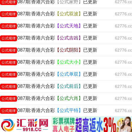
087期:香港六合彩
【公式家野】
已更新
62776.cc
公式规律
087期:香港六合彩
【公式双波】
已更新
62776.cc
公式规律
087期:香港六合彩
【公式天地】
已更新
62776.cc
公式规律
087期:香港六合彩
【公式吉凶】
已更新
62776.cc
公式规律
087期:香港六合彩
【公式阴阳】
已更新
62776.cc
公式规律
087期:香港六合彩
【公式大小】
已更新
62776.cc
公式规律
087期:香港六合彩
【公式单双】
已更新
62776.cc
公式规律
087期:香港六合彩
【公式前后】
已更新
62776.cc
公式规律
087期:香港六合彩
【公式六肖】
已更新
62776.cc
公式规律
087期:香港六合彩
【公式平特】
已更新
62776.cc
公式规律