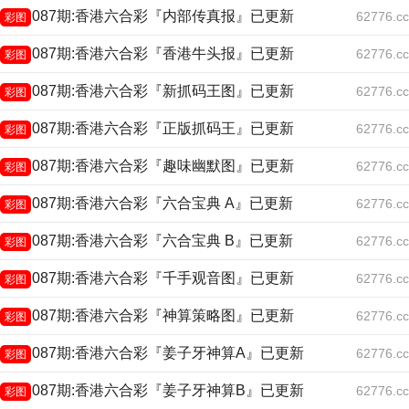
087期:香港六合彩『内部传真报』已更新
62776.cc
彩图
087期:香港六合彩『香港牛头报』已更新
62776.cc
彩图
087期:香港六合彩『新抓码王图』已更新
62776.cc
彩图
087期:香港六合彩『正版抓码王』已更新
62776.cc
彩图
087期:香港六合彩『趣味幽默图』已更新
62776.cc
彩图
087期:香港六合彩『六合宝典 A』已更新
62776.cc
彩图
087期:香港六合彩『六合宝典 B』已更新
62776.cc
彩图
087期:香港六合彩『千手观音图』已更新
62776.cc
彩图
087期:香港六合彩『神算策略图』已更新
62776.cc
彩图
087期:香港六合彩『姜子牙神算A』已更新
62776.cc
彩图
087期:香港六合彩『姜子牙神算B』已更新
62776.cc
彩图