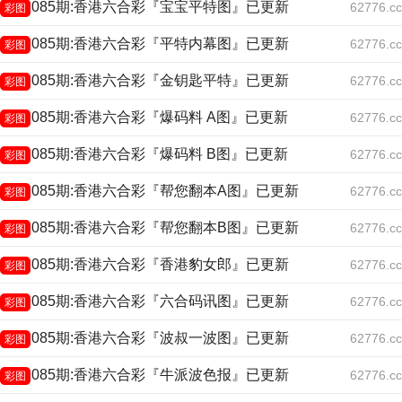
085期:香港六合彩『宝宝平特图』已更新
62776.cc
彩图
085期:香港六合彩『平特内幕图』已更新
62776.cc
彩图
085期:香港六合彩『金钥匙平特』已更新
62776.cc
彩图
085期:香港六合彩『爆码料 A图』已更新
62776.cc
彩图
085期:香港六合彩『爆码料 B图』已更新
62776.cc
彩图
085期:香港六合彩『帮您翻本A图』已更新
62776.cc
彩图
085期:香港六合彩『帮您翻本B图』已更新
62776.cc
彩图
085期:香港六合彩『香港豹女郎』已更新
62776.cc
彩图
085期:香港六合彩『六合码讯图』已更新
62776.cc
彩图
085期:香港六合彩『波叔一波图』已更新
62776.cc
彩图
085期:香港六合彩『牛派波色报』已更新
62776.cc
彩图