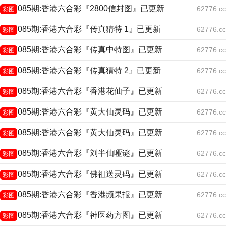
085期:香港六合彩『2800信封图』已更新
62776.cc
彩图
085期:香港六合彩『传真猜特 1』已更新
62776.cc
彩图
085期:香港六合彩『传真中特图』已更新
62776.cc
彩图
085期:香港六合彩『传真猜特 2』已更新
62776.cc
彩图
085期:香港六合彩『香港花仙子』已更新
62776.cc
彩图
085期:香港六合彩『黄大仙灵码』已更新
62776.cc
彩图
085期:香港六合彩『黄大仙灵码』已更新
62776.cc
彩图
085期:香港六合彩『刘半仙哑谜』已更新
62776.cc
彩图
085期:香港六合彩『佛祖送灵码』已更新
62776.cc
彩图
085期:香港六合彩『香港频果报』已更新
62776.cc
彩图
085期:香港六合彩『神医药方图』已更新
62776.cc
彩图