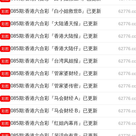
085期:香港六合彩『白小姐救世B』已更新
62776.cc
彩图
085期:香港六合彩『大陆通天报』已更新
62776.cc
彩图
085期:香港六合彩『香港大陆报』已更新
62776.cc
彩图
085期:香港六合彩『香港大陆仔』已更新
62776.cc
彩图
085期:香港六合彩『台湾凤姐报』已更新
62776.cc
彩图
085期:香港六合彩『管家婆财经』已更新
62776.cc
彩图
085期:香港六合彩『管家婆传密』已更新
62776.cc
彩图
085期:香港六合彩『马会财经 A』已更新
62776.cc
彩图
085期:香港六合彩『马会财经 B』已更新
62776.cc
彩图
085期:香港六合彩『红姐内幕肖』已更新
62776.cc
彩图
085期:香港六合彩『另话中有意』已更新
62776.cc