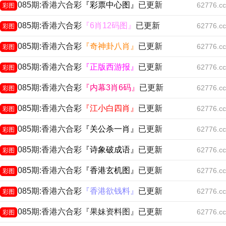
085期:香港六合彩
『彩票中心图』
已更新
62776.cc
彩图
085期:香港六合彩
『6肖12码图』
已更新
62776.cc
彩图
085期:香港六合彩
『奇神卦八肖』
已更新
62776.cc
彩图
085期:香港六合彩
『正版西游报』
已更新
62776.cc
彩图
085期:香港六合彩
『内幕3肖6码』
已更新
62776.cc
彩图
085期:香港六合彩
『江小白四肖』
已更新
62776.cc
彩图
085期:香港六合彩
『关公杀一肖』
已更新
62776.cc
彩图
085期:香港六合彩
『诗象破成语』
已更新
62776.cc
彩图
085期:香港六合彩
『香港玄机图』
已更新
62776.cc
彩图
085期:香港六合彩
『香港欲钱料』
已更新
62776.cc
彩图
085期:香港六合彩『果妹资料图』已更新
62776.cc
彩图