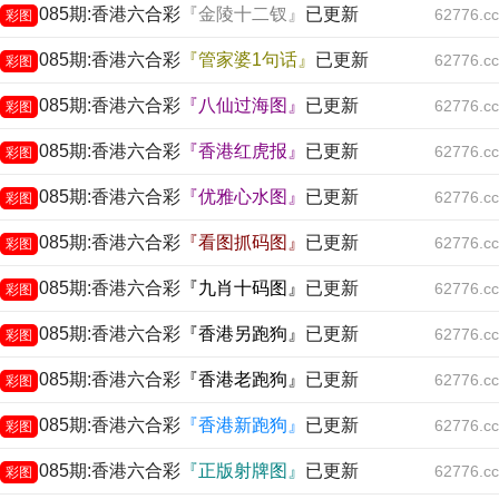
085期:香港六合彩
『金陵十二钗』
已更新
62776.cc
彩图
085期:香港六合彩
『管家婆1句话』
已更新
62776.cc
彩图
085期:香港六合彩
『八仙过海图』
已更新
62776.cc
彩图
085期:香港六合彩
『香港红虎报』
已更新
62776.cc
彩图
085期:香港六合彩
『优雅心水图』
已更新
62776.cc
彩图
085期:香港六合彩
『看图抓码图』
已更新
62776.cc
彩图
085期:香港六合彩
『九肖十码图』
已更新
62776.cc
彩图
085期:香港六合彩
『香港另跑狗』
已更新
62776.cc
彩图
085期:香港六合彩
『香港老跑狗』
已更新
62776.cc
彩图
085期:香港六合彩
『香港新跑狗』
已更新
62776.cc
彩图
085期:香港六合彩
『正版射牌图』
已更新
62776.cc
彩图