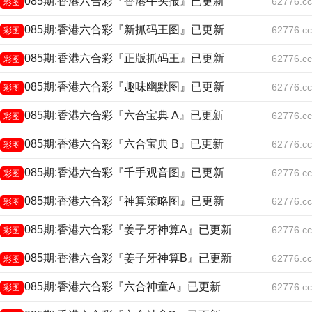
085期:香港六合彩『香港牛头报』已更新
62776.cc
彩图
085期:香港六合彩『新抓码王图』已更新
62776.cc
彩图
085期:香港六合彩『正版抓码王』已更新
62776.cc
彩图
085期:香港六合彩『趣味幽默图』已更新
62776.cc
彩图
085期:香港六合彩『六合宝典 A』已更新
62776.cc
彩图
085期:香港六合彩『六合宝典 B』已更新
62776.cc
彩图
085期:香港六合彩『千手观音图』已更新
62776.cc
彩图
085期:香港六合彩『神算策略图』已更新
62776.cc
彩图
085期:香港六合彩『姜子牙神算A』已更新
62776.cc
彩图
085期:香港六合彩『姜子牙神算B』已更新
62776.cc
彩图
085期:香港六合彩『六合神童A』已更新
62776.cc
彩图