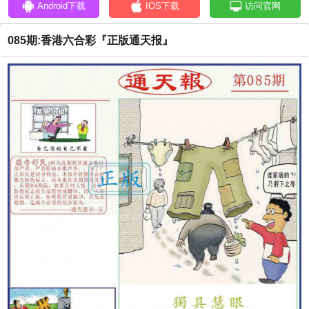
Android下载
IOS下载
访问官网
085期:香港六合彩『正版通天报』