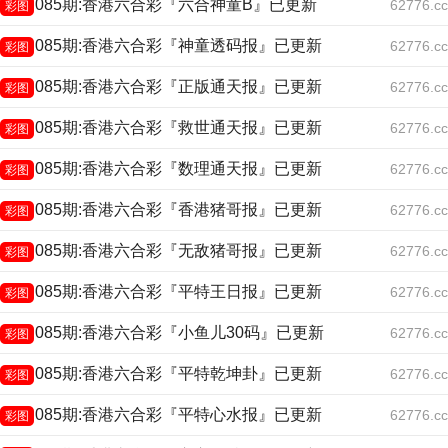
085期:香港六合彩『六合神童B』已更新
62776.cc
彩图
085期:香港六合彩『神童透码报』已更新
62776.cc
彩图
085期:香港六合彩『正版通天报』已更新
62776.cc
彩图
085期:香港六合彩『救世通天报』已更新
62776.cc
彩图
085期:香港六合彩『数理通天报』已更新
62776.cc
彩图
085期:香港六合彩『香港猪哥报』已更新
62776.cc
彩图
085期:香港六合彩『无敌猪哥报』已更新
62776.cc
彩图
085期:香港六合彩『平特王日报』已更新
62776.cc
彩图
085期:香港六合彩『小鱼儿30码』已更新
62776.cc
彩图
085期:香港六合彩『平特乾坤卦』已更新
62776.cc
彩图
085期:香港六合彩『平特心水报』已更新
62776.cc
彩图