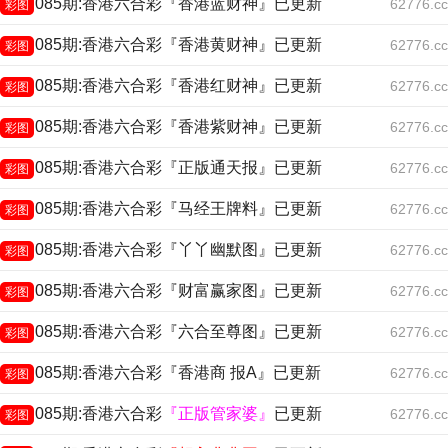
085期:香港六合彩『香港蓝财神』已更新
62776.cc
彩图
085期:香港六合彩『香港黄财神』已更新
62776.cc
彩图
085期:香港六合彩『香港红财神』已更新
62776.cc
彩图
085期:香港六合彩『香港紫财神』已更新
62776.cc
彩图
085期:香港六合彩『正版通天报』已更新
62776.cc
彩图
085期:香港六合彩『马经王牌料』已更新
62776.cc
彩图
085期:香港六合彩『丫丫幽默图』已更新
62776.cc
彩图
085期:香港六合彩『财富赢家图』已更新
62776.cc
彩图
085期:香港六合彩『六合至尊图』已更新
62776.cc
彩图
085期:香港六合彩『香港商 报A』已更新
62776.cc
彩图
085期:香港六合彩
『正版管家婆』
已更新
62776.cc
彩图