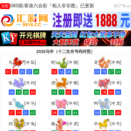
085期:香港六合彩『相入非非图』已更新
62776.cc
彩图