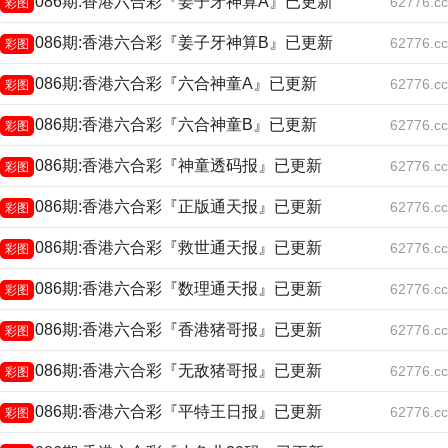
086期:香港六合彩『姜子牙神算A』已更新
62776.cc
彩图
086期:香港六合彩『姜子牙神算B』已更新
62776.cc
彩图
086期:香港六合彩『六合神童A』已更新
62776.cc
彩图
086期:香港六合彩『六合神童B』已更新
62776.cc
彩图
086期:香港六合彩『神童透码报』已更新
62776.cc
彩图
086期:香港六合彩『正版通天报』已更新
62776.cc
彩图
086期:香港六合彩『救世通天报』已更新
62776.cc
彩图
086期:香港六合彩『数理通天报』已更新
62776.cc
彩图
086期:香港六合彩『香港猪哥报』已更新
62776.cc
彩图
086期:香港六合彩『无敌猪哥报』已更新
62776.cc
彩图
086期:香港六合彩『平特王日报』已更新
62776.cc
彩图