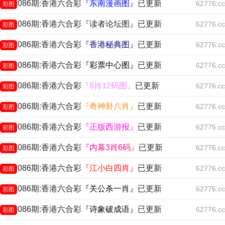
086期:香港六合彩
『东南漫画图』
已更新
62776.cc
彩图
086期:香港六合彩『读者论坛图』已更新
62776.cc
彩图
086期:香港六合彩
『香港秘典图』
已更新
62776.cc
彩图
086期:香港六合彩
『彩票中心图』
已更新
62776.cc
彩图
086期:香港六合彩
『6肖12码图』
已更新
62776.cc
彩图
086期:香港六合彩
『奇神卦八肖』
已更新
62776.cc
彩图
086期:香港六合彩
『正版西游报』
已更新
62776.cc
彩图
086期:香港六合彩
『内幕3肖6码』
已更新
62776.cc
彩图
086期:香港六合彩
『江小白四肖』
已更新
62776.cc
彩图
086期:香港六合彩
『关公杀一肖』
已更新
62776.cc
彩图
086期:香港六合彩
『诗象破成语』
已更新
62776.cc
彩图