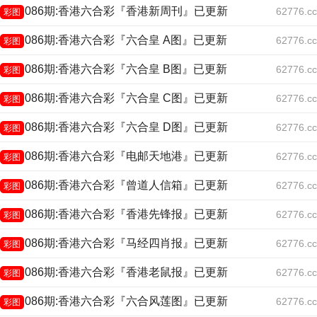
086期:香港六合彩『香港新周刊』已更新
62776.cc
彩图
086期:香港六合彩『六合皇 A图』已更新
62776.cc
彩图
086期:香港六合彩『六合皇 B图』已更新
62776.cc
彩图
086期:香港六合彩『六合皇 C图』已更新
62776.cc
彩图
086期:香港六合彩『六合皇 D图』已更新
62776.cc
彩图
086期:香港六合彩『电邮天地港』已更新
62776.cc
彩图
086期:香港六合彩『曾道人信箱』已更新
62776.cc
彩图
086期:香港六合彩『香港先锋报』已更新
62776.cc
彩图
086期:香港六合彩『马经四肖报』已更新
62776.cc
彩图
086期:香港六合彩『香港老鼠报』已更新
62776.cc
彩图
086期:香港六合彩『六合风莲图』已更新
62776.cc
彩图