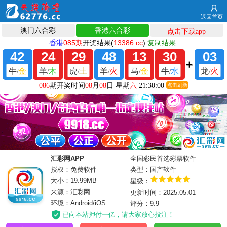
返回首页
汇彩网APP
全国彩民首选彩票软件
授权：免费软件
类型：国产软件
大小：19.99MB
星级：
来源：汇彩网
更新时间：2025.05.01
环境：Android/iOS
评分：9.9
已向本站押付一亿，请大家放心投注！