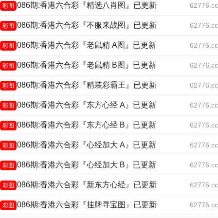
086期:香港六合彩『精选八肖图』已更新
62776.cc
彩图
086期:香港六合彩『不服来战图』已更新
62776.cc
彩图
086期:香港六合彩『老鼠精 A图』已更新
62776.cc
彩图
086期:香港六合彩『老鼠精 B图』已更新
62776.cc
彩图
086期:香港六合彩『精装彩霸王』已更新
62776.cc
彩图
086期:香港六合彩『东方心经 A』已更新
62776.cc
彩图
086期:香港六合彩『东方心经 B』已更新
62776.cc
彩图
086期:香港六合彩『心经加大 A』已更新
62776.cc
彩图
086期:香港六合彩『心经加大 B』已更新
62776.cc
彩图
086期:香港六合彩『新东方心经』已更新
62776.cc
彩图
086期:香港六合彩『挂牌寻宝图』已更新
62776.cc
彩图