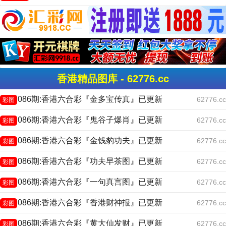
香港精品图库 - 62776.cc
086期:香港六合彩『金多宝传真』已更新
62776.cc
彩图
086期:香港六合彩『鬼谷子爆肖』已更新
62776.cc
彩图
086期:香港六合彩『金钱豹功夫』已更新
62776.cc
彩图
086期:香港六合彩『功夫早茶图』已更新
62776.cc
彩图
086期:香港六合彩『一句真言图』已更新
62776.cc
彩图
086期:香港六合彩『香港财神报』已更新
62776.cc
彩图
086期:香港六合彩『黄大仙发财』已更新
62776.cc
彩图