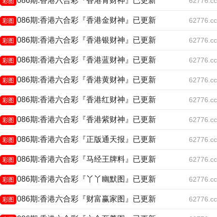
086期:香港六合彩『香港青财神』已更新
62776.cc
彩图
086期:香港六合彩『香港金财神』已更新
62776.cc
彩图
086期:香港六合彩『香港银财神』已更新
62776.cc
彩图
086期:香港六合彩『香港蓝财神』已更新
62776.cc
彩图
086期:香港六合彩『香港黄财神』已更新
62776.cc
彩图
086期:香港六合彩『香港红财神』已更新
62776.cc
彩图
086期:香港六合彩『香港紫财神』已更新
62776.cc
彩图
086期:香港六合彩『正版通天报』已更新
62776.cc
彩图
086期:香港六合彩『马经王牌料』已更新
62776.cc
彩图
086期:香港六合彩『丫丫幽默图』已更新
62776.cc
彩图
086期:香港六合彩『财富赢家图』已更新
62776.cc
彩图