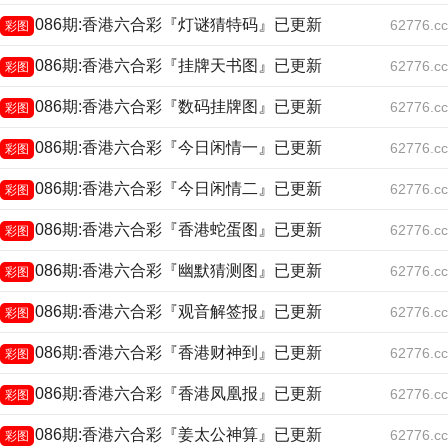
086期:香港六合彩『灯谜猜特码』已更新
62776.cc
彩图
086期:香港六合彩『挂牌天书图』已更新
62776.cc
彩图
086期:香港六合彩『数码挂牌图』已更新
62776.cc
彩图
086期:香港六合彩『今日闲情一』已更新
62776.cc
彩图
086期:香港六合彩『今日闲情二』已更新
62776.cc
彩图
086期:香港六合彩『香港蛇蛋图』已更新
62776.cc
彩图
086期:香港六合彩『幽默猜测图』已更新
62776.cc
彩图
086期:香港六合彩『观音解签报』已更新
62776.cc
彩图
086期:香港六合彩『香港财神到』已更新
62776.cc
彩图
086期:香港六合彩『香港凤凰报』已更新
62776.cc
彩图
086期:香港六合彩『姜太公神算』已更新
62776.cc
彩图