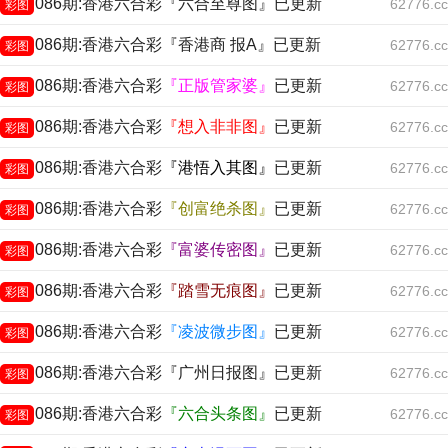
086期:香港六合彩『六合至尊图』已更新
62776.cc
彩图
086期:香港六合彩『香港商 报A』已更新
62776.cc
彩图
086期:香港六合彩
『正版管家婆』
已更新
62776.cc
彩图
086期:香港六合彩
『想入非非图』
已更新
62776.cc
彩图
086期:香港六合彩
『港悟入其图』
已更新
62776.cc
彩图
086期:香港六合彩
『创富绝杀图』
已更新
62776.cc
彩图
086期:香港六合彩
『富婆传密图』
已更新
62776.cc
彩图
086期:香港六合彩
『踏雪无痕图』
已更新
62776.cc
彩图
086期:香港六合彩
『凌波微步图』
已更新
62776.cc
彩图
086期:香港六合彩『广州日报图』已更新
62776.cc
彩图
086期:香港六合彩
『六合头条图』
已更新
62776.cc
彩图