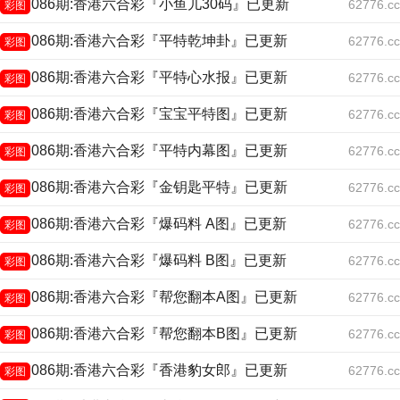
086期:香港六合彩『小鱼儿30码』已更新
62776.cc
彩图
086期:香港六合彩『平特乾坤卦』已更新
62776.cc
彩图
086期:香港六合彩『平特心水报』已更新
62776.cc
彩图
086期:香港六合彩『宝宝平特图』已更新
62776.cc
彩图
086期:香港六合彩『平特内幕图』已更新
62776.cc
彩图
086期:香港六合彩『金钥匙平特』已更新
62776.cc
彩图
086期:香港六合彩『爆码料 A图』已更新
62776.cc
彩图
086期:香港六合彩『爆码料 B图』已更新
62776.cc
彩图
086期:香港六合彩『帮您翻本A图』已更新
62776.cc
彩图
086期:香港六合彩『帮您翻本B图』已更新
62776.cc
彩图
086期:香港六合彩『香港豹女郎』已更新
62776.cc
彩图