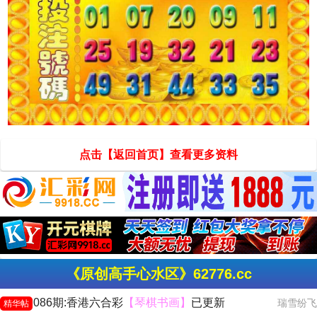
点击【返回首页】查看更多资料
《原创高手心水区》62776.cc
086期:香港六合彩
【琴棋书画】
已更新
瑞雪纷飞
精华帖