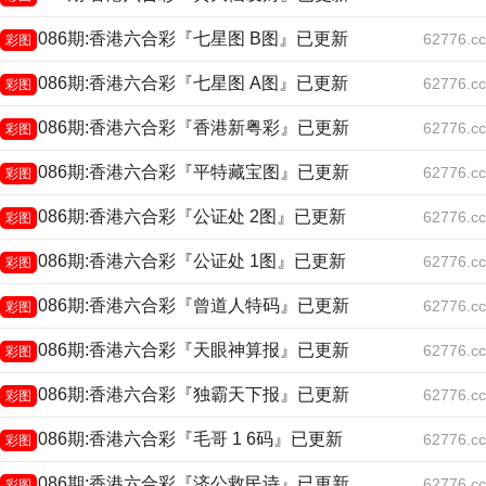
086期:香港六合彩『七星图 B图』已更新
62776.cc
彩图
086期:香港六合彩『七星图 A图』已更新
62776.cc
彩图
086期:香港六合彩『香港新粤彩』已更新
62776.cc
彩图
086期:香港六合彩『平特藏宝图』已更新
62776.cc
彩图
086期:香港六合彩『公证处 2图』已更新
62776.cc
彩图
086期:香港六合彩『公证处 1图』已更新
62776.cc
彩图
086期:香港六合彩『曾道人特码』已更新
62776.cc
彩图
086期:香港六合彩『天眼神算报』已更新
62776.cc
彩图
086期:香港六合彩『独霸天下报』已更新
62776.cc
彩图
086期:香港六合彩『毛哥 1 6码』已更新
62776.cc
彩图
086期:香港六合彩『济公救民诗』已更新
62776.cc
彩图