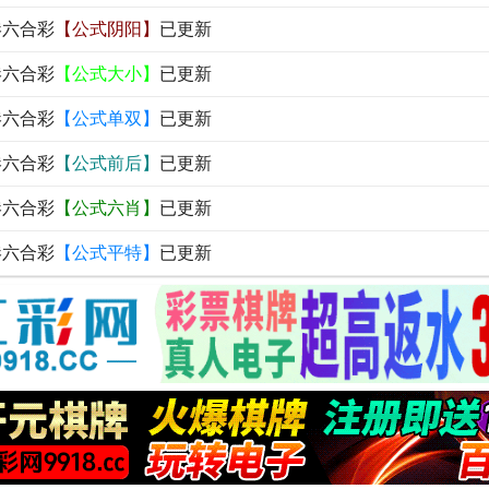
港六合彩
【公式阴阳】
已更新
港六合彩
【公式大小】
已更新
港六合彩
【公式单双】
已更新
港六合彩
【公式前后】
已更新
港六合彩
【公式六肖】
已更新
港六合彩
【公式平特】
已更新