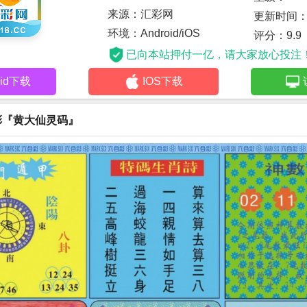
来源：汇彩网
更新时间：20
环境：Android/iOS
评分：9.9
已向本站押付一亿，请大家放心投注
oid下载
IOS下载
合彩『黄大仙灵码』