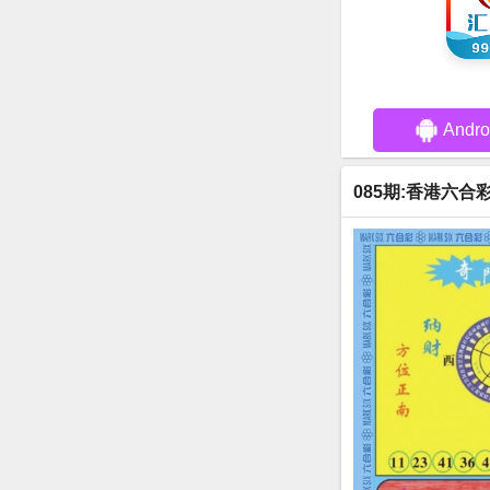
Andr
085期:香港六