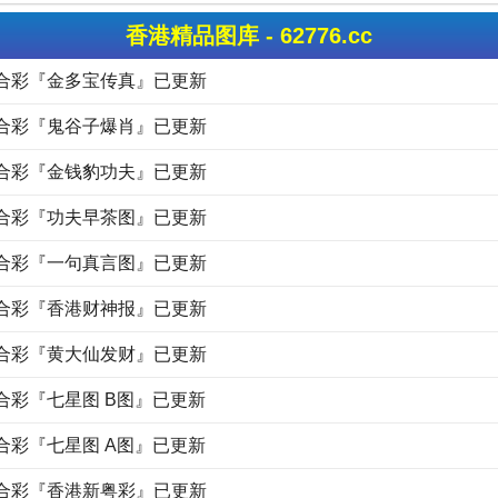
香港精品图库 - 62776.cc
六合彩『金多宝传真』已更新
六合彩『鬼谷子爆肖』已更新
六合彩『金钱豹功夫』已更新
六合彩『功夫早茶图』已更新
六合彩『一句真言图』已更新
六合彩『香港财神报』已更新
六合彩『黄大仙发财』已更新
六合彩『七星图 B图』已更新
六合彩『七星图 A图』已更新
六合彩『香港新粤彩』已更新