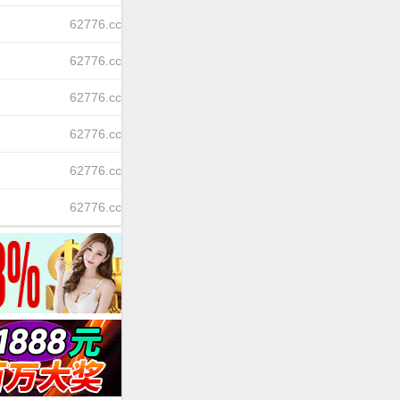
62776.cc
62776.cc
62776.cc
62776.cc
62776.cc
62776.cc