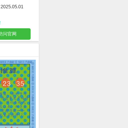
25.05.01
！
访问官网